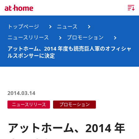
トップページ
トップページ
ニュース
ニュースリリース
プロモーション
企業情報
アットホーム、2014 年度も読売巨人軍のオフィシャ
ルスポンサーに決定
企業情報TOP
ニュース
企業理念
ニュースTOP
事業内容
会社概要
お知らせ
事業内容TOP
2014.03.14
事業所・グループ会社
ニュースリリース
プロモーション
ニュースリリース
不動産会社間情報流通サービス
新卒採用情報
お問合せ
沿革
調査データ
消費者向け不動産情報サービス
キャリア採用情報
アットホーム、2014 年
サステナビリティ
ランキング
不動産業務支援サービス
障がい者採用情報