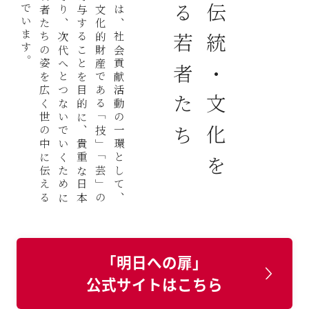
ア
ッ
ト
ホ
ー
ム
で
は
、
社
会
貢
献
活
動
の
一
環
と
し
て
、
日
本
の
精
神
的
・
文
化
的
財
産
で
あ
る
「
技
」
「
芸
」
の
保
存
と
振
興
に
寄
与
す
る
こ
と
を
目
的
に
、
貴
重
な
日
本
の
伝
統
文
化
を
守
り
、
次
代
へ
と
つ
な
い
で
い
く
た
め
に
日
々
研
鑽
す
る
若
者
た
ち
の
姿
を
広
く
世
の
中
に
伝
え
る
活
動
に
取
り
組
ん
で
い
ま
す
継承する若者たち
の伝統・文化を
「明日への扉」
公式サイトはこちら