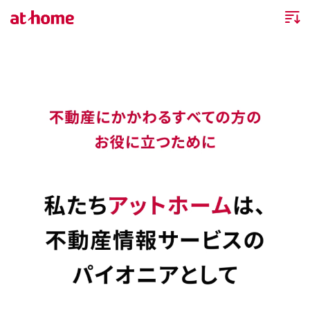
トップページ
企業情報
企業情報TOP
ニュース
企業理念
ニュースTOP
事業内容
会社概要
お知らせ
事業内容TOP
事業所・グループ会社
ニュースリリース
不動産会社間情報流通サービス
新卒採用情報
お問合せ
沿革
調査データ
消費者向け不動産情報サービス
キャリア採用情報
サステナビリティ
ランキング
不動産業務支援サービス
障がい者採用情報