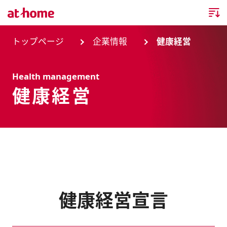
トップページ
トップページ
企業情報
健康経営
企業情報
Health management
健康経営
企業情報TOP
ニュース
企業理念
ニュースTOP
事業内容
会社概要
お知らせ
事業内容TOP
事業所・グループ会社
ニュースリリース
不動産会社間情報流通サービス
新卒採用情報
お問合せ
健康経営宣言
沿革
調査データ
消費者向け不動産情報サービス
キャリア採用情報
サステナビリティ
ランキング
不動産業務支援サービス
障がい者採用情報