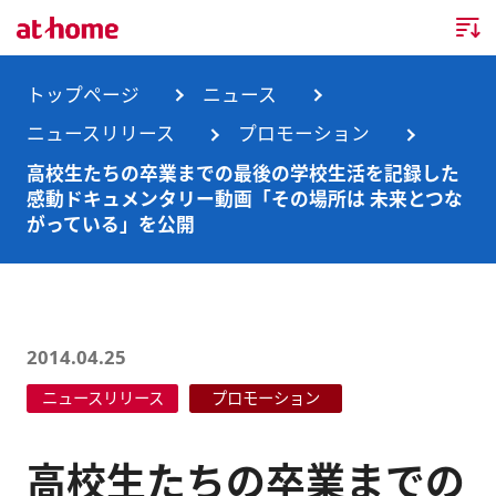
トップページ
トップページ
ニュース
ニュースリリース
プロモーション
企業情報
高校生たちの卒業までの最後の学校生活を記録した
感動ドキュメンタリー動画「その場所は 未来とつな
企業情報TOP
ニュース
がっている」を公開
企業理念
ニュースTOP
事業内容
会社概要
お知らせ
事業内容TOP
2014.04.25
事業所・グループ会社
ニュースリリース
不動産会社間情報流通サービス
新卒採用情報
お問合せ
ニュースリリース
プロモーション
沿革
調査データ
消費者向け不動産情報サービス
キャリア採用情報
高校生たちの卒業までの
サステナビリティ
ランキング
不動産業務支援サービス
障がい者採用情報