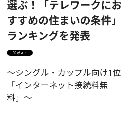
選ぶ！「テレワークにお
健康経営
メディア掲載情報
すすめの住まいの条件」
DX戦略
ランキングを発表
CM・動画紹介
ポスト
～シングル・カップル向け1位
「インターネット接続料無
料」～