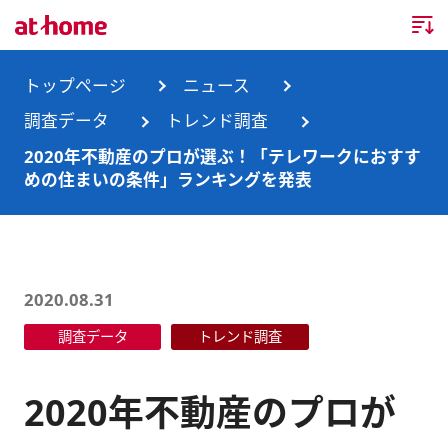
トップページ
トップページ
ニュース
調査データ
トレンド調査
企業情報
2020年不動産のプロが選ぶ！「テレワークにおすす
めの住まいの条件」ランキングを発表
企業情報TOP
ニュース
企業理念
ニュースTOP
事業内容
会社概要
お知らせ
事業内容TOP
2020.08.31
事業所・グループ会社
調査データ
トレンド調査
ニュースリリース
不動産会社間情報流通サービス
新卒採用情報
お問合せ
沿革
調査データ
消費者向け不動産情報サービス
キャリア採用情報
2020年不動産のプロが
サステナビリティ
ランキング
不動産業務支援サービス
障がい者採用情報