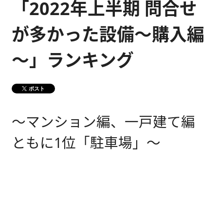
「2022年上半期 問合せ
健康経営
メディア掲載情報
が多かった設備～購入編
DX戦略
～」ランキング
CM・動画紹介
ポスト
～マンション編、一戸建て編
ともに1位「駐車場」～