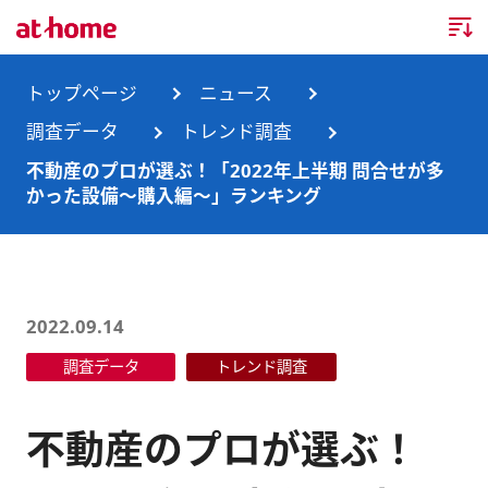
トップページ
トップページ
ニュース
調査データ
トレンド調査
企業情報
不動産のプロが選ぶ！「2022年上半期 問合せが多
かった設備～購入編～」ランキング
企業情報TOP
ニュース
企業理念
ニュースTOP
事業内容
会社概要
お知らせ
事業内容TOP
2022.09.14
事業所・グループ会社
調査データ
トレンド調査
ニュースリリース
不動産会社間情報流通サービス
新卒採用情報
お問合せ
沿革
調査データ
消費者向け不動産情報サービス
キャリア採用情報
不動産のプロが選ぶ！
サステナビリティ
ランキング
不動産業務支援サービス
障がい者採用情報