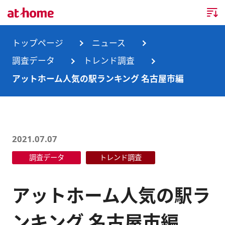
トップページ
トップページ
ニュース
調査データ
トレンド調査
企業情報
アットホーム人気の駅ランキング 名古屋市編
企業情報TOP
ニュース
企業理念
ニュースTOP
事業内容
2021.07.07
会社概要
お知らせ
事業内容TOP
調査データ
トレンド調査
事業所・グループ会社
ニュースリリース
不動産会社間情報流通サービス
新卒採用情報
お問合せ
アットホーム人気の駅ラ
沿革
調査データ
消費者向け不動産情報サービス
キャリア採用情報
ンキング 名古屋市編
サステナビリティ
ランキング
不動産業務支援サービス
障がい者採用情報