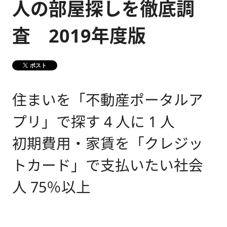
人の部屋探しを徹底調
健康経営
メディア掲載情報
査 2019年度版
DX戦略
ポスト
CM・動画紹介
住まいを「不動産ポータルア
プリ」で探す 4 人に 1 人
初期費用・家賃を「クレジッ
トカード」で支払いたい社会
人 75％以上