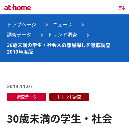
トップページ
トップページ
ニュース
調査データ
トレンド調査
企業情報
30歳未満の学生・社会人の部屋探しを徹底調査
2019年度版
企業情報TOP
ニュース
企業理念
ニュースTOP
事業内容
会社概要
お知らせ
事業内容TOP
2019.11.07
事業所・グループ会社
調査データ
トレンド調査
ニュースリリース
不動産会社間情報流通サービス
新卒採用情報
お問合せ
沿革
調査データ
消費者向け不動産情報サービス
キャリア採用情報
30歳未満の学生・社会
サステナビリティ
ランキング
不動産業務支援サービス
障がい者採用情報