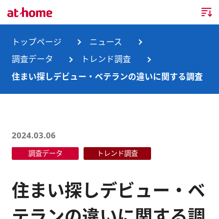
トップページ
トップページ
ニュース
調査データ
トレンド調査
企業情報
住まい探しデビュー・ベテランの違いに関する調査
企業情報TOP
ニュース
企業理念
ニュースTOP
事業内容
2024.03.06
会社概要
お知らせ
事業内容TOP
調査データ
トレンド調査
事業所・グループ会社
ニュースリリース
不動産会社間情報流通サービス
新卒採用情報
お問合せ
住まい探しデビュー・ベ
沿革
調査データ
消費者向け不動産情報サービス
キャリア採用情報
テランの違いに関する調
サステナビリティ
ランキング
不動産業務支援サービス
障がい者採用情報