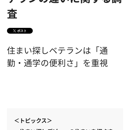
査
健康経営
メディア掲載情報
DX戦略
ポスト
CM・動画紹介
住まい探しベテランは「通
勤・通学の便利さ」を重視
＜トピックス＞