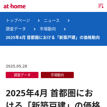
トップページ
トップページ
ニュース
調査データ
市場動向
企業情報
2025年4月 首都圏における「新築戸建」の価格動向
企業情報TOP
ニュース
企業理念
ニュースTOP
事業内容
2025.05.28
会社概要
お知らせ
事業内容TOP
調査データ
市場動向
事業所・グループ会社
ニュースリリース
不動産会社間情報流通サービス
新卒採用情報
お問合せ
2025年4月 首都圏にお
沿革
調査データ
消費者向け不動産情報サービス
キャリア採用情報
ける「新築戸建」の価格
サステナビリティ
ランキング
不動産業務支援サービス
障がい者採用情報