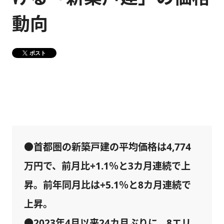
動向
健康経営
メディア掲載情報
DX戦略
ポスト
CM・動画紹介
●首都圏の新築戸建の平均価格は4,774
万円で、前月比+1.1％と3カ月連続で上
昇。前年同月比は+5.1％と8カ月連続で
上昇。
●2023年4月以来24カ月ぶりに、8エリ