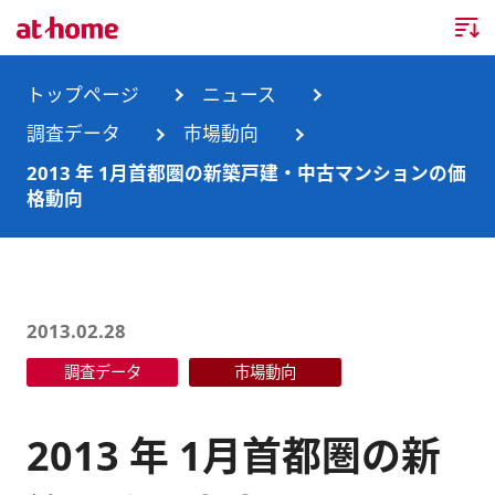
トップページ
トップページ
ニュース
調査データ
市場動向
企業情報
2013 年 1月首都圏の新築戸建・中古マンションの価
格動向
企業情報TOP
ニュース
企業理念
ニュースTOP
事業内容
会社概要
お知らせ
事業内容TOP
2013.02.28
事業所・グループ会社
調査データ
市場動向
ニュースリリース
不動産会社間情報流通サービス
新卒採用情報
お問合せ
沿革
調査データ
消費者向け不動産情報サービス
キャリア採用情報
2013 年 1月首都圏の新
サステナビリティ
ランキング
不動産業務支援サービス
障がい者採用情報