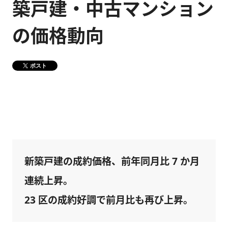
築戸建・中古マンション
健康経営
メディア掲載情報
の価格動向
DX戦略
ポスト
CM・動画紹介
新築戸建の成約価格、前年同月比 7 か月
連続上昇。
23 区の成約好調で前月比も再び上昇。