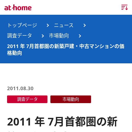
トップページ
トップページ
ニュース
調査データ
市場動向
企業情報
2011 年 7月首都圏の新築戸建・中古マンションの価
格動向
企業情報TOP
ニュース
企業理念
ニュースTOP
事業内容
会社概要
お知らせ
事業内容TOP
2011.08.30
事業所・グループ会社
調査データ
市場動向
ニュースリリース
不動産会社間情報流通サービス
新卒採用情報
お問合せ
沿革
調査データ
消費者向け不動産情報サービス
キャリア採用情報
2011 年 7月首都圏の新
サステナビリティ
ランキング
不動産業務支援サービス
障がい者採用情報