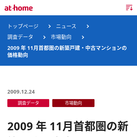
トップページ
トップページ
ニュース
調査データ
市場動向
企業情報
2009 年 11月首都圏の新築戸建・中古マンションの
価格動向
企業情報TOP
ニュース
企業理念
ニュースTOP
事業内容
会社概要
お知らせ
事業内容TOP
2009.12.24
事業所・グループ会社
調査データ
市場動向
ニュースリリース
不動産会社間情報流通サービス
新卒採用情報
お問合せ
沿革
調査データ
消費者向け不動産情報サービス
キャリア採用情報
2009 年 11月首都圏の新
サステナビリティ
ランキング
不動産業務支援サービス
障がい者採用情報