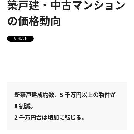
築戸建・中古マンション
健康経営
メディア掲載情報
の価格動向
DX戦略
ポスト
CM・動画紹介
新築戸建成約数、5 千万円以上の物件が
8 割減。
2 千万円台は増加に転じる。