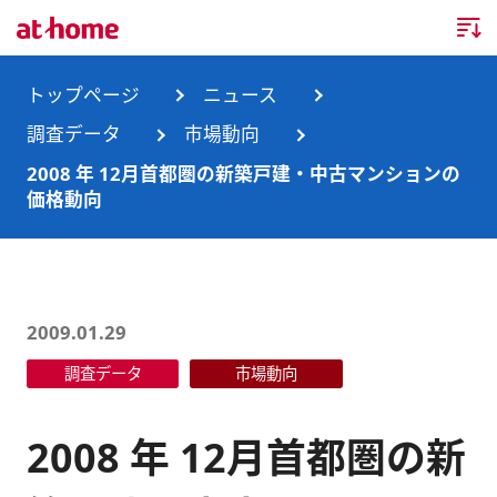
トップページ
トップページ
ニュース
調査データ
市場動向
企業情報
2008 年 12月首都圏の新築戸建・中古マンションの
価格動向
企業情報TOP
ニュース
企業理念
ニュースTOP
事業内容
会社概要
お知らせ
事業内容TOP
2009.01.29
事業所・グループ会社
調査データ
市場動向
ニュースリリース
不動産会社間情報流通サービス
新卒採用情報
お問合せ
沿革
調査データ
消費者向け不動産情報サービス
キャリア採用情報
2008 年 12月首都圏の新
サステナビリティ
ランキング
不動産業務支援サービス
障がい者採用情報