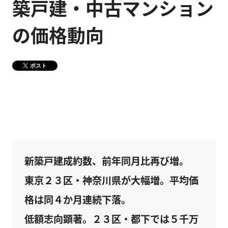
築戸建・中古マンション
健康経営
メディア掲載情報
の価格動向
DX戦略
ポスト
CM・動画紹介
新築戸建成約数、前年同月比再び増。
東京２３区・神奈川県が大幅増。平均価
格は同４か月連続下落。
低額志向顕著。２３区・都下では５千万