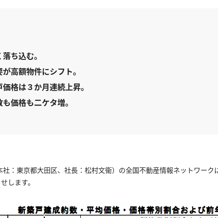
。
く落ち込む。
要が高額物件にシフト。
戸価格は３か月連続上昇。
数も価格も二ケタ増。
社：東京都大田区、社長：松村文衞）の全国不動産情報ネットワークにおけ
らせします。