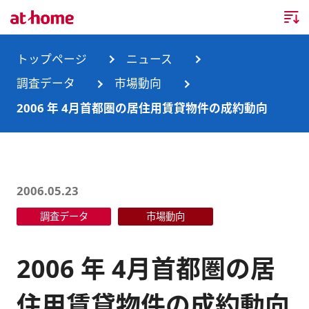
トップページ
トップページ
ニュース
調査データ
市場動向
企業情報
2006 年 4月首都圏の居住用賃貸物件の成約動向
企業情報TOP
ニュース
企業理念
ニュースTOP
事業内容
2006.05.23
会社概要
お知らせ
事業内容TOP
調査データ
市場動向
事業所・グループ会社
ニュースリリース
不動産会社間情報流通サービス
新卒採用情報
お問合せ
2006 年 4月首都圏の居
沿革
調査データ
消費者向け不動産情報サービス
キャリア採用情報
住用賃貸物件の成約動向
サステナビリティ
ランキング
不動産業務支援サービス
障がい者採用情報