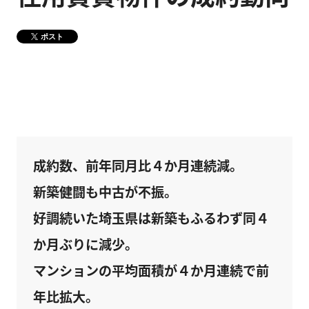
健康経営
メディア掲載情報
ポスト
DX戦略
CM・動画紹介
成約数、前年同月比４か月連続減。
新築健闘も中古が不振。
好調続いた埼玉県は新築もふるわず同４
か月ぶりに減少。
マンションの平均面積が４か月連続で前
年比拡大。