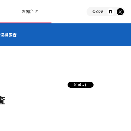
お問合せ
公式SNS
景況感調査
ポスト
査