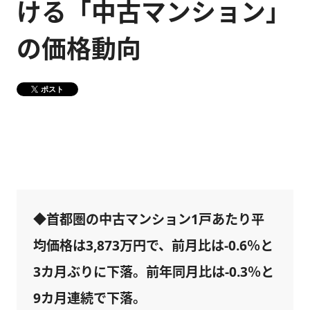
ける「中古マンション」
健康経営
メディア掲載情報
の価格動向
DX戦略
ポスト
CM・動画紹介
◆首都圏の中古マンション1戸あたり平
均価格は3,873万円で、前月比は-0.6％と
3カ月ぶりに下落。前年同月比は-0.3％と
9カ月連続で下落。