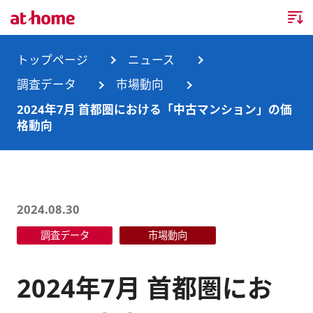
トップページ
トップページ
ニュース
調査データ
市場動向
企業情報
2024年7月 首都圏における「中古マンション」の価
格動向
企業情報TOP
ニュース
企業理念
ニュースTOP
事業内容
会社概要
お知らせ
事業内容TOP
2024.08.30
事業所・グループ会社
調査データ
市場動向
ニュースリリース
不動産会社間情報流通サービス
新卒採用情報
お問合せ
沿革
調査データ
消費者向け不動産情報サービス
キャリア採用情報
2024年7月 首都圏にお
サステナビリティ
ランキング
不動産業務支援サービス
障がい者採用情報