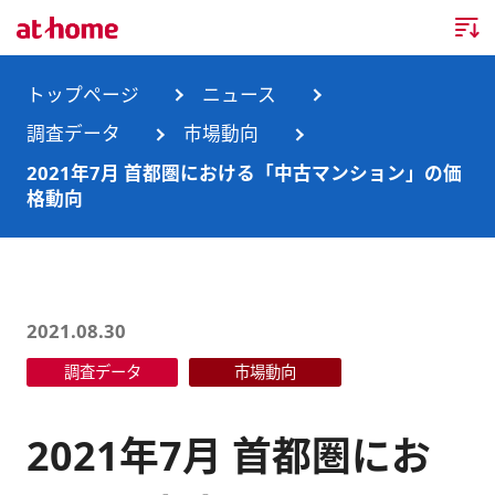
トップページ
トップページ
ニュース
調査データ
市場動向
企業情報
2021年7月 首都圏における「中古マンション」の価
格動向
企業情報TOP
ニュース
企業理念
ニュースTOP
事業内容
会社概要
お知らせ
事業内容TOP
2021.08.30
事業所・グループ会社
調査データ
市場動向
ニュースリリース
不動産会社間情報流通サービス
新卒採用情報
お問合せ
沿革
調査データ
消費者向け不動産情報サービス
キャリア採用情報
2021年7月 首都圏にお
サステナビリティ
ランキング
不動産業務支援サービス
障がい者採用情報