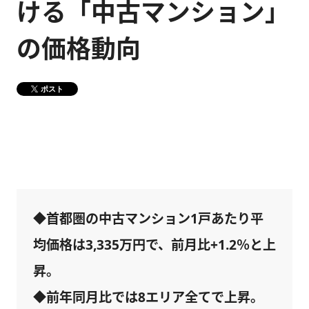
ける「中古マンション」
健康経営
メディア掲載情報
の価格動向
DX戦略
ポスト
CM・動画紹介
◆首都圏の中古マンション1戸あたり平
均価格は3,335万円で、前月比+1.2％と上
昇。
◆前年同月比では8エリア全てで上昇。