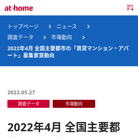
トップページ
トップページ
ニュース
調査データ
市場動向
企業情報
2022年4月 全国主要都市の「賃貸マンション・アパ
ート」募集家賃動向
企業情報TOP
ニュース
企業理念
ニュースTOP
事業内容
会社概要
お知らせ
事業内容TOP
2022.05.27
事業所・グループ会社
調査データ
市場動向
ニュースリリース
不動産会社間情報流通サービス
新卒採用情報
お問合せ
沿革
調査データ
消費者向け不動産情報サービス
キャリア採用情報
2022年4月 全国主要都
サステナビリティ
ランキング
不動産業務支援サービス
障がい者採用情報