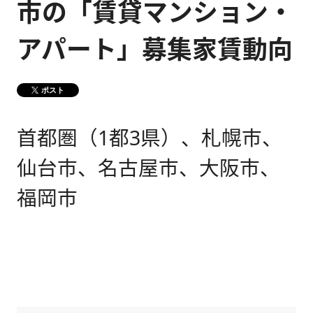
市の「賃貸マンション・
健康経営
メディア掲載情報
アパート」募集家賃動向
DX戦略
ポスト
CM・動画紹介
首都圏（1都3県）、札幌市、
仙台市、名古屋市、大阪市、
福岡市