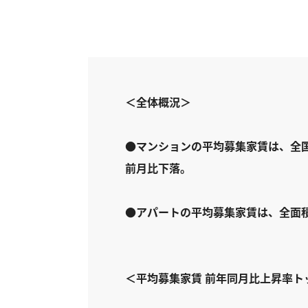
＜全体概況＞
●マンションの平均募集家賃は、全
前月比下落。
●アパートの平均募集家賃は、全面
＜平均募集家賃 前年同月比上昇率トッ