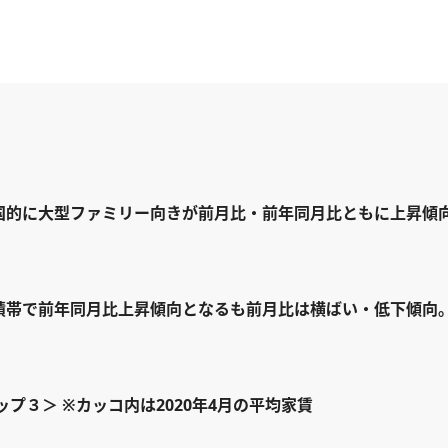
国的に大型ファミリー向きが前月比・前年同月比ともに上昇傾
積帯で前年同月比上昇傾向となるも前月比は横ばい・低下傾向
プ３＞ ※カッコ内は2020年4月の平均家賃