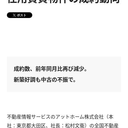
健康経営
メディア掲載情報
ポスト
DX戦略
CM・動画紹介
成約数、前年同月比再び減少。
新築好調も中古の不振で。
不動産情報サービスのアットホーム株式会社（本
社：東京都大田区、社長：松村文衞）の全国不動産