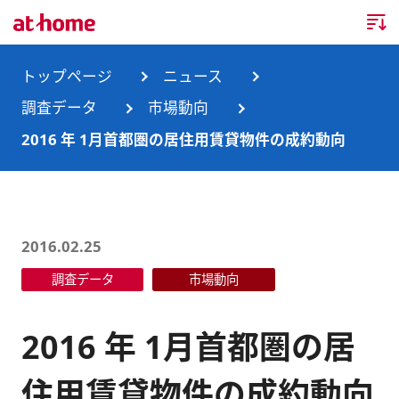
トップページ
トップページ
ニュース
調査データ
市場動向
企業情報
2016 年 1月首都圏の居住用賃貸物件の成約動向
企業情報TOP
ニュース
企業理念
ニュースTOP
事業内容
2016.02.25
会社概要
お知らせ
事業内容TOP
調査データ
市場動向
事業所・グループ会社
ニュースリリース
不動産会社間情報流通サービス
新卒採用情報
お問合せ
2016 年 1月首都圏の居
沿革
調査データ
消費者向け不動産情報サービス
キャリア採用情報
住用賃貸物件の成約動向
サステナビリティ
ランキング
不動産業務支援サービス
障がい者採用情報