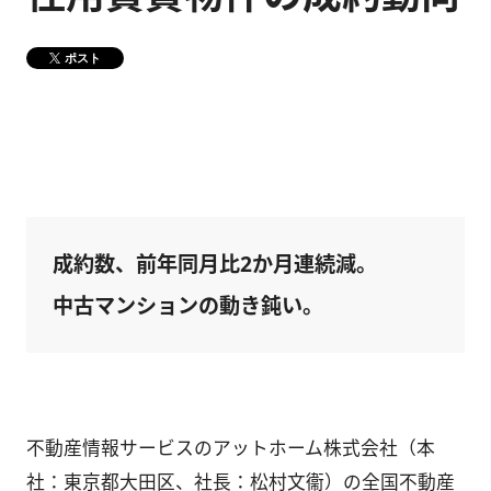
健康経営
メディア掲載情報
ポスト
DX戦略
CM・動画紹介
成約数、前年同月比2か月連続減。
中古マンションの動き鈍い。
不動産情報サービスのアットホーム株式会社（本
社：東京都大田区、社長：松村文衞）の全国不動産