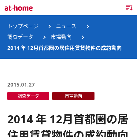
トップページ
トップページ
ニュース
調査データ
市場動向
企業情報
2014 年 12月首都圏の居住用賃貸物件の成約動向
企業情報TOP
ニュース
企業理念
ニュースTOP
事業内容
2015.01.27
会社概要
お知らせ
事業内容TOP
調査データ
市場動向
事業所・グループ会社
ニュースリリース
不動産会社間情報流通サービス
新卒採用情報
お問合せ
2014 年 12月首都圏の居
沿革
調査データ
消費者向け不動産情報サービス
キャリア採用情報
住用賃貸物件の成約動向
サステナビリティ
ランキング
不動産業務支援サービス
障がい者採用情報