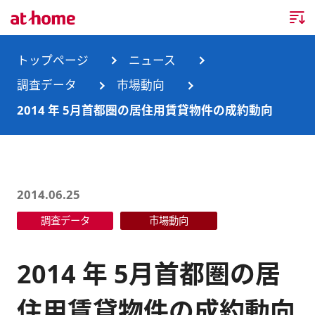
トップページ
トップページ
ニュース
調査データ
市場動向
企業情報
2014 年 5月首都圏の居住用賃貸物件の成約動向
企業情報TOP
ニュース
企業理念
ニュースTOP
事業内容
2014.06.25
会社概要
お知らせ
事業内容TOP
調査データ
市場動向
事業所・グループ会社
ニュースリリース
不動産会社間情報流通サービス
新卒採用情報
お問合せ
2014 年 5月首都圏の居
沿革
調査データ
消費者向け不動産情報サービス
キャリア採用情報
住用賃貸物件の成約動向
サステナビリティ
ランキング
不動産業務支援サービス
障がい者採用情報