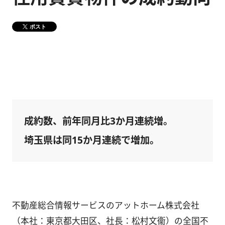
健康経営
メディア掲載情報
ポスト
DX戦略
CM・動画紹介
成約数、前年同月比3か月連続増。
埼玉県は同15か月連続で増加。
不動産総合情報サービスのアットホーム株式会社
（本社：東京都大田区、社長：松村文衞）の全国不