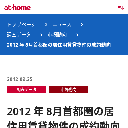
トップページ
トップページ
ニュース
調査データ
市場動向
企業情報
2012 年 8月首都圏の居住用賃貸物件の成約動向
企業情報TOP
ニュース
企業理念
ニュースTOP
事業内容
2012.09.25
会社概要
お知らせ
事業内容TOP
調査データ
市場動向
事業所・グループ会社
ニュースリリース
不動産会社間情報流通サービス
新卒採用情報
お問合せ
2012 年 8月首都圏の居
沿革
調査データ
消費者向け不動産情報サービス
キャリア採用情報
住用賃貸物件の成約動向
サステナビリティ
ランキング
不動産業務支援サービス
障がい者採用情報