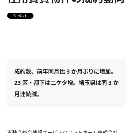
健康経営
メディア掲載情報
ポスト
DX戦略
CM・動画紹介
成約数、前年同月比 3 か月ぶりに増加。
23 区・都下は二ケタ増。埼玉県は同 3 か
月連続減。
不動産総合情報サービスのアットホーム株式会社