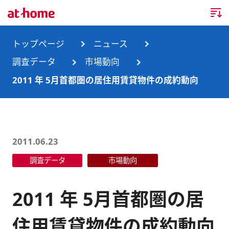
トップページ
トップページ
ニュース
調査データ
市場動向
企業情報
2011 年 5月首都圏の居住用賃貸物件の成約動向
企業情報TOP
ニュース
企業理念
ニュースTOP
事業内容
2011.06.23
会社概要
お知らせ
事業内容TOP
調査データ
市場動向
事業所・グループ会社
ニュースリリース
不動産会社間情報流通サービス
新卒採用情報
お問合せ
2011 年 5月首都圏の居
沿革
調査データ
消費者向け不動産情報サービス
キャリア採用情報
住用賃貸物件の成約動向
サステナビリティ
ランキング
不動産業務支援サービス
障がい者採用情報