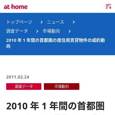
トップページ
トップページ
ニュース
調査データ
市場動向
企業情報
2010 年 1 年間の首都圏の居住用賃貸物件の成約動
向
企業情報TOP
ニュース
企業理念
ニュースTOP
事業内容
会社概要
お知らせ
事業内容TOP
2011.02.24
事業所・グループ会社
調査データ
市場動向
ニュースリリース
不動産会社間情報流通サービス
新卒採用情報
お問合せ
沿革
調査データ
消費者向け不動産情報サービス
キャリア採用情報
2010 年 1 年間の首都圏
サステナビリティ
ランキング
不動産業務支援サービス
障がい者採用情報