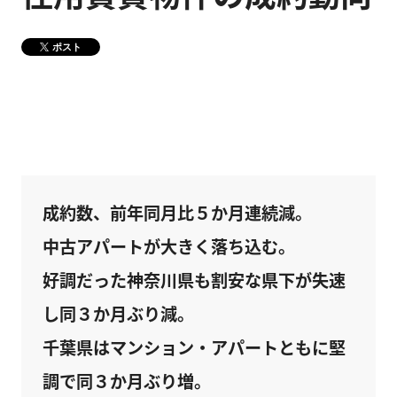
健康経営
メディア掲載情報
ポスト
DX戦略
CM・動画紹介
成約数、前年同月比５か月連続減。
中古アパートが大きく落ち込む。
好調だった神奈川県も割安な県下が失速
し同３か月ぶり減。
千葉県はマンション・アパートともに堅
調で同３か月ぶり増。