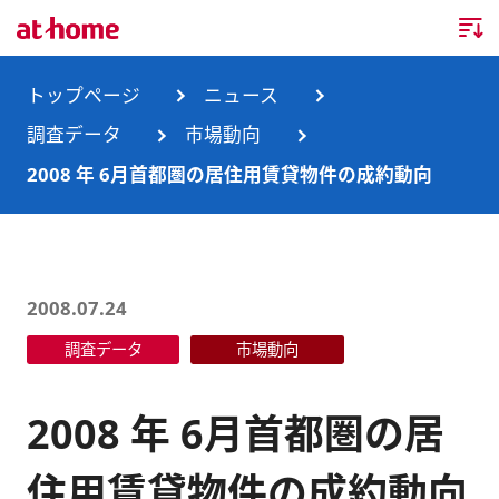
トップページ
トップページ
ニュース
調査データ
市場動向
企業情報
2008 年 6月首都圏の居住用賃貸物件の成約動向
企業情報TOP
ニュース
企業理念
ニュースTOP
事業内容
2008.07.24
会社概要
お知らせ
事業内容TOP
調査データ
市場動向
事業所・グループ会社
ニュースリリース
不動産会社間情報流通サービス
新卒採用情報
お問合せ
2008 年 6月首都圏の居
沿革
調査データ
消費者向け不動産情報サービス
キャリア採用情報
住用賃貸物件の成約動向
サステナビリティ
ランキング
不動産業務支援サービス
障がい者採用情報