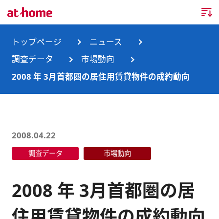
トップページ
トップページ
ニュース
調査データ
市場動向
企業情報
2008 年 3月首都圏の居住用賃貸物件の成約動向
企業情報TOP
ニュース
企業理念
ニュースTOP
事業内容
2008.04.22
会社概要
お知らせ
事業内容TOP
調査データ
市場動向
事業所・グループ会社
ニュースリリース
不動産会社間情報流通サービス
新卒採用情報
お問合せ
2008 年 3月首都圏の居
沿革
調査データ
消費者向け不動産情報サービス
キャリア採用情報
住用賃貸物件の成約動向
サステナビリティ
ランキング
不動産業務支援サービス
障がい者採用情報