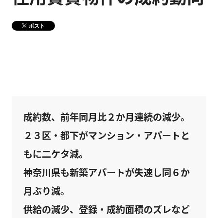
健康経営
メディア掲載情報
ポスト
DX戦略
CM・動画紹介
成約数、前年同月比２か月連続の減少。
２３区・都下がマンション・アパートと
もに二ケタ減。
神奈川県も新築アパートが失速し同６か
月ぶり減。
供給の減少、登録・成約面積のズレなど