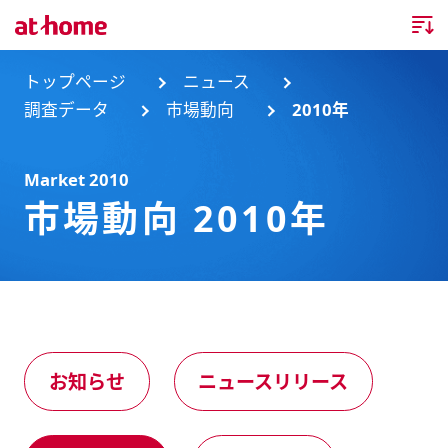
トップページ
トップページ
ニュース
調査データ
市場動向
2010年
企業情報
Market 2010
企業情報TOP
ニュース
市場動向 2010年
企業理念
ニュースTOP
事業内容
会社概要
お知らせ
事業内容TOP
事業所・グループ会社
ニュースリリース
不動産会社間情報流通サービス
新卒採用情報
お問合せ
お知らせ
ニュースリリース
沿革
調査データ
消費者向け不動産情報サービス
キャリア採用情報
サステナビリティ
ランキング
不動産業務支援サービス
障がい者採用情報