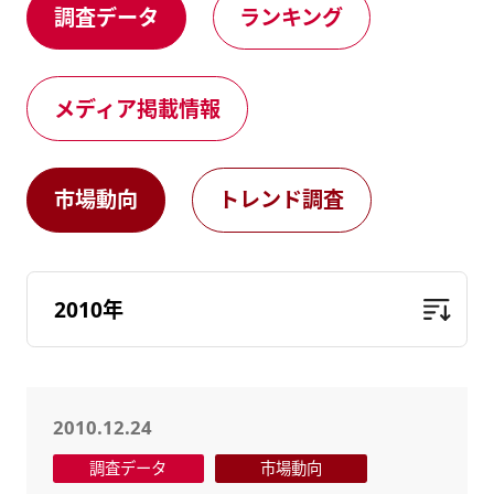
調査データ
ランキング
健康経営
メディア掲載情報
DX戦略
メディア掲載情報
CM・動画紹介
市場動向
トレンド調査
2010.12.24
調査データ
市場動向