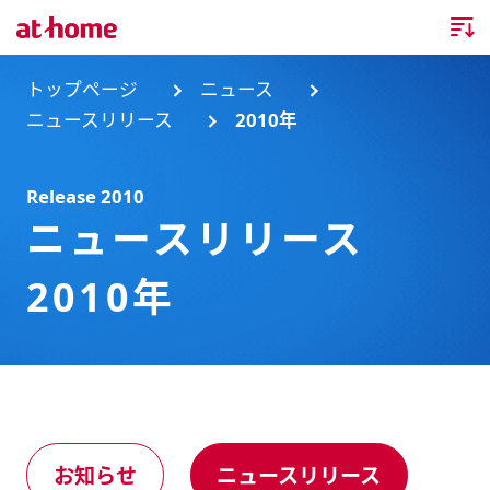
トップページ
トップページ
ニュース
ニュースリリース
2010年
企業情報
Release 2010
企業情報TOP
ニュース
ニュースリリース
企業理念
ニュースTOP
事業内容
2010年
会社概要
お知らせ
事業内容TOP
事業所・グループ会社
ニュースリリース
不動産会社間情報流通サービス
新卒採用情報
お問合せ
沿革
調査データ
消費者向け不動産情報サービス
キャリア採用情報
お知らせ
ニュースリリース
サステナビリティ
ランキング
不動産業務支援サービス
障がい者採用情報