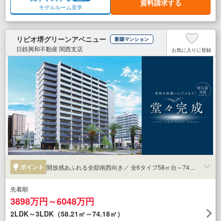
資料請求する
モデルルーム見学
リビオ堺グリーンアベニュー
新築マンション
日鉄興和不動産 関西支店
お気に入りに登録
ポイント
開放感あふれる全邸南西向き／ 全6タイプ58㎡台～74㎡台
先着順
3898万円～6048万円
2LDK～3LDK（58.21㎡～74.18㎡）