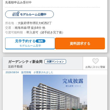
先着順申込み受付中
モデルルーム公開中
所在地 ：
大阪府堺市堺区大町西2丁
交通 ：
南海本線/堺 徒歩8分 他
引渡可能時期 ：
即入居可（諸手続き完了後）
見学予約する
無料
資料請求する
モデルルーム見学
ガーデンシティ新金岡
分譲マンション
近鉄不動産
お気に入りに登録
2026/08/04
販売情報
が更新されました