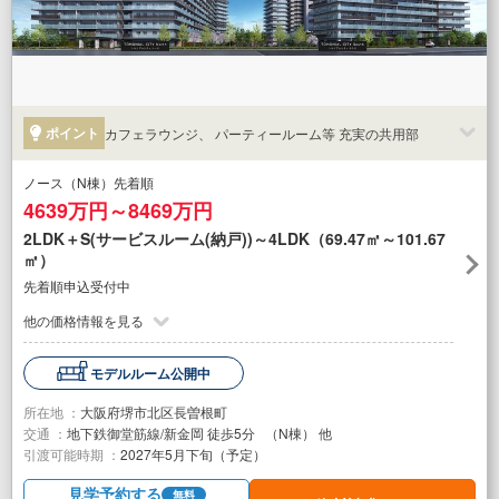
ポイント
カフェラウンジ、 パーティールーム等 充実の共用部
ノース（N棟）先着順
4639万円～8469万円
2LDK＋S(サービスルーム(納戸))～4LDK（69.47㎡～101.67
㎡）
先着順申込受付中
他の価格情報を見る
モデルルーム公開中
所在地 ：
大阪府堺市北区長曽根町
交通 ：
地下鉄御堂筋線/新金岡 徒歩5分 （N棟） 他
引渡可能時期 ：
2027年5月下旬（予定）
見学予約する
無料