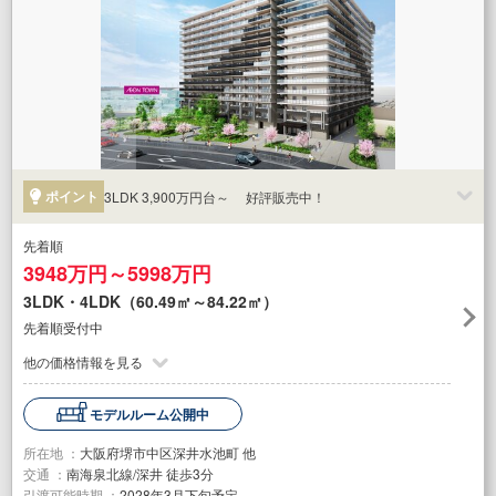
ポイント
3LDK 3,900万円台～ 好評販売中！
先着順
3948万円～5998万円
3LDK・4LDK（60.49㎡～84.22㎡）
先着順受付中
他の価格情報を見る
モデルルーム公開中
所在地 ：
大阪府堺市中区深井水池町 他
交通 ：
南海泉北線/深井 徒歩3分
引渡可能時期 ：
2028年3月下旬予定