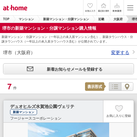
TOP
マンション
新築マンション・分譲マンション
近畿
大阪府
堺
堺市の新築マンション・分譲マンション購入情報
新築マンション・分譲マンション（一年以上の未入居マンション含む）、新築タウンハウス・分
譲タウンハウス（一年以上の未入居タウンハウス含む）が公開されています。
堺市（大阪府）
変更する
新着お知らせメールを登録する
7
件
デュオヒルズ水賀池公園ヴェリテ
新築マンション
お気に入りに登録
フージャースコーポレーション