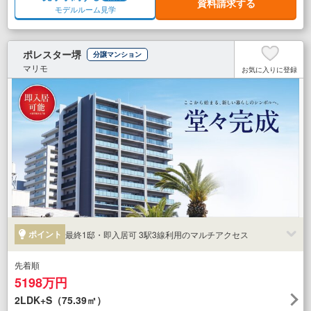
資料請求する
モデルルーム見学
ポレスター堺
分譲マンション
マリモ
お気に入りに登録
ポイント
最終1邸・即入居可 3駅3線利用のマルチアクセス
先着順
5198万円
2LDK+S（75.39㎡）