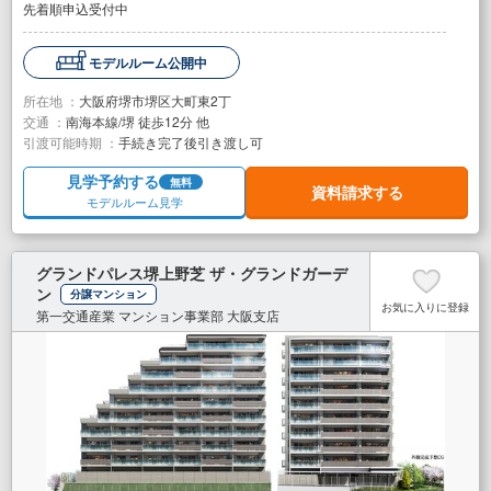
先着順申込受付中
モデルルーム公開中
所在地 ：
大阪府堺市堺区大町東2丁
交通 ：
南海本線/堺 徒歩12分 他
引渡可能時期 ：
手続き完了後引き渡し可
見学予約する
無料
資料請求する
モデルルーム見学
グランドパレス堺上野芝 ザ・グランドガーデ
ン
分譲マンション
お気に入りに登録
第一交通産業 マンション事業部 大阪支店