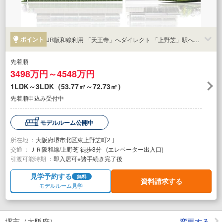
ポイント
JR阪和線利用 「天王寺」へダイレクト 「上野芝」駅へ徒歩8分
先着順
3498万円～4548万円
1LDK～3LDK（53.77㎡～72.73㎡）
先着順申込み受付中
モデルルーム公開中
所在地 ：
大阪府堺市北区東上野芝町2丁
交通 ：
ＪＲ阪和線/上野芝 徒歩8分 (エレベーター出入口)
引渡可能時期 ：
即入居可※諸手続き完了後
見学予約する
無料
資料請求する
モデルルーム見学
堺市（大阪府）
変更する