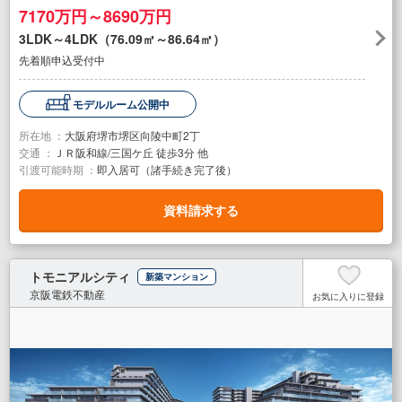
7170万円～8690万円
3LDK～4LDK（76.09㎡～86.64㎡）
先着順申込受付中
モデルルーム公開中
所在地 ：
大阪府堺市堺区向陵中町2丁
交通 ：
ＪＲ阪和線/三国ケ丘 徒歩3分 他
引渡可能時期 ：
即入居可（諸手続き完了後）
資料請求する
トモニアルシティ
新築マンション
京阪電鉄不動産
お気に入りに登録