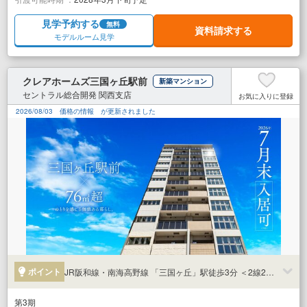
見学予約する
無料
資料請求する
モデルルーム見学
クレアホームズ三国ヶ丘駅前
新築マンション
セントラル総合開発 関西支店
お気に入りに登録
2026/08/03
価格の情報
が更新されました
ポイント
JR阪和線・南海高野線 「三国ヶ丘」駅徒歩3分 ＜2線2駅利用可＞
第3期