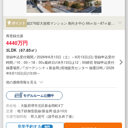
ポイント
総276邸大規模マンション 南向き中心 66㎡台～87㎡超の多彩なプラン
再登録分譲
4440万円
3LDK（67.85㎡）
登録申込受付期間／2026年6月13日（土）～9月13日(日) 登録申込受付
時間／10：00～18：00※最終日の9月13日は12：00締切 登録申込受付･
抽選場所／｢ガーデンシティ新金岡｣現地販売センター 抽選日時／2026
年9月13日(日)13:00～
他の価格情報を見る
モデルルーム公開中
所在地 ：
大阪府堺市北区新金岡町4丁
交通 ：
地下鉄御堂筋線/新金岡 徒歩10分
引渡可能時期 ：
即入居可（諸手続き終了後）
見学予約する
無料