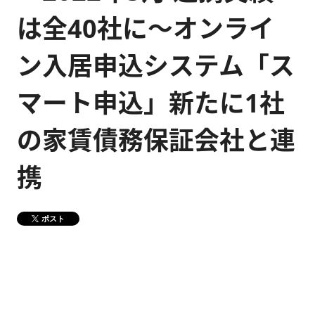
は全40社に～オンライ
健康経営
メディア掲載情報
ン入居申込システム「ス
DX戦略
マート申込」新たに1社
CM・動画紹介
の家賃債務保証会社と連
携
ポスト