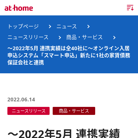
トップページ
トップページ
ニュース
ニュースリリース
商品・サービス
企業情報
～2022年5月 連携実績は全40社に～オンライン入居
申込システム「スマート申込」新たに1社の家賃債務
企業情報TOP
ニュース
保証会社と連携
企業理念
ニュースTOP
事業内容
会社概要
お知らせ
事業内容TOP
2022.06.14
事業所・グループ会社
ニュースリリース
不動産会社間情報流通サービス
新卒採用情報
お問合せ
ニュースリリース
商品・サービス
沿革
調査データ
消費者向け不動産情報サービス
キャリア採用情報
～2022年5月 連携実績
サステナビリティ
ランキング
不動産業務支援サービス
障がい者採用情報