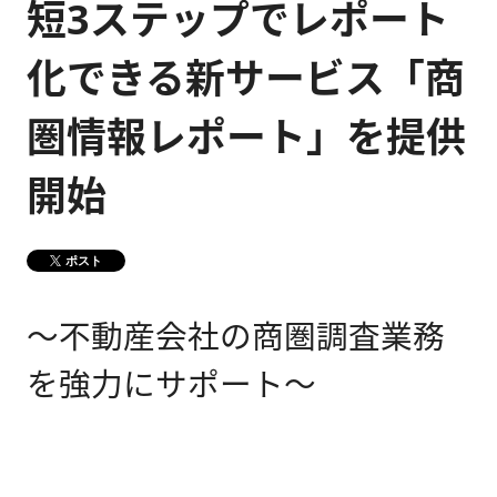
短3ステップでレポート
健康経営
メディア掲載情報
化できる新サービス「商
DX戦略
圏情報レポート」を提供
CM・動画紹介
開始
ポスト
～不動産会社の商圏調査業務
を強力にサポート～