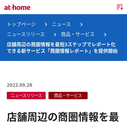
トップページ
トップページ
ニュース
ニュースリリース
商品・サービス
企業情報
店舗周辺の商圏情報を最短3ステップでレポート化
できる新サービス「商圏情報レポート」を提供開始
企業情報TOP
ニュース
企業理念
ニュースTOP
事業内容
会社概要
お知らせ
事業内容TOP
2022.09.28
事業所・グループ会社
ニュースリリース
商品・サービス
ニュースリリース
不動産会社間情報流通サービス
新卒採用情報
お問合せ
沿革
調査データ
消費者向け不動産情報サービス
キャリア採用情報
店舗周辺の商圏情報を最
サステナビリティ
ランキング
不動産業務支援サービス
障がい者採用情報