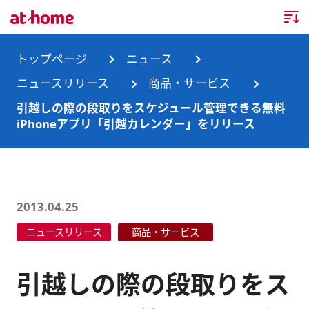
トップページ
トップページ
ニュース
ニュースリリース
商品・サービス
企業情報
引越しの際の段取りをスケジュール管理できる無料
iPhoneアプリ「引越カレンダー」をリリース
企業情報TOP
ニュース
企業理念
ニュースTOP
事業内容
会社概要
お知らせ
事業内容TOP
2013.04.25
事業所・グループ会社
ニュースリリース
商品・サービス
ニュースリリース
不動産会社間情報流通サービス
新卒採用情報
お問合せ
沿革
調査データ
消費者向け不動産情報サービス
キャリア採用情報
引越しの際の段取りをス
サステナビリティ
ランキング
不動産業務支援サービス
障がい者採用情報