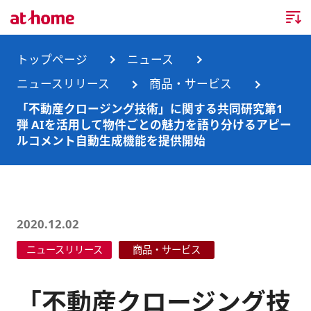
トップページ
トップページ
ニュース
ニュースリリース
商品・サービス
企業情報
「不動産クロージング技術」に関する共同研究第1
弾 AIを活用して物件ごとの魅力を語り分けるアピー
企業情報TOP
ニュース
ルコメント自動生成機能を提供開始
企業理念
ニュースTOP
事業内容
会社概要
お知らせ
事業内容TOP
2020.12.02
事業所・グループ会社
ニュースリリース
不動産会社間情報流通サービス
新卒採用情報
お問合せ
ニュースリリース
商品・サービス
沿革
調査データ
消費者向け不動産情報サービス
キャリア採用情報
「不動産クロージング技
サステナビリティ
ランキング
不動産業務支援サービス
障がい者採用情報