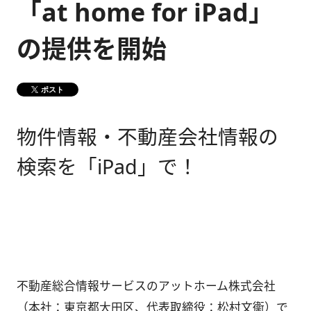
「at home for iPad」
健康経営
メディア掲載情報
の提供を開始
DX戦略
ポスト
CM・動画紹介
物件情報・不動産会社情報の
検索を「iPad」で！
不動産総合情報サービスのアットホーム株式会社
（本社：東京都大田区、代表取締役：松村文衞）で