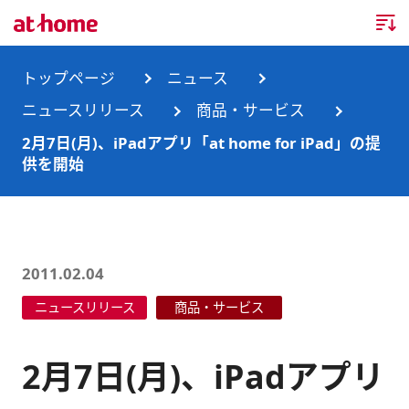
トップページ
トップページ
ニュース
ニュースリリース
商品・サービス
企業情報
2月7日(月)、iPadアプリ「at home for iPad」の提
供を開始
企業情報TOP
ニュース
企業理念
ニュースTOP
事業内容
会社概要
お知らせ
事業内容TOP
2011.02.04
事業所・グループ会社
ニュースリリース
商品・サービス
ニュースリリース
不動産会社間情報流通サービス
新卒採用情報
お問合せ
沿革
調査データ
消費者向け不動産情報サービス
キャリア採用情報
2月7日(月)、iPadアプリ
サステナビリティ
ランキング
不動産業務支援サービス
障がい者採用情報