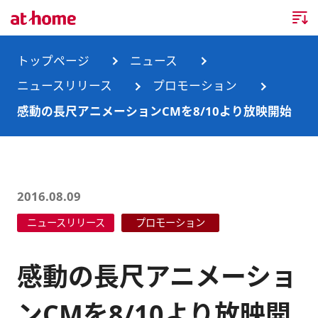
トップページ
トップページ
ニュース
ニュースリリース
プロモーション
企業情報
感動の長尺アニメーションCMを8/10より放映開始
企業情報TOP
ニュース
企業理念
ニュースTOP
事業内容
2016.08.09
会社概要
お知らせ
事業内容TOP
ニュースリリース
プロモーション
事業所・グループ会社
ニュースリリース
不動産会社間情報流通サービス
新卒採用情報
お問合せ
感動の長尺アニメーショ
沿革
調査データ
消費者向け不動産情報サービス
キャリア採用情報
ンCMを8/10より放映開
サステナビリティ
ランキング
不動産業務支援サービス
障がい者採用情報