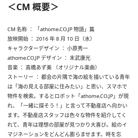
＜CM 概要＞
CM 名称 ： 「athome.CO.JP 物語」篇
放映開始 ： 2016 年 8 月 10 日（水）
キャラクターデザイン ： 小原秀一
athome.CO.JP デザイン ： 末武康光
音楽 ： 高橋あず美 （オリジナル楽曲）
ストーリー ： 都会の片隅で海の絵を描いている青年
は「海の見える部屋に住みたい」と思い、スマホで
物件を検索。するとロボット「athome.CO.JP」が現
れ、「一緒に探そう！」と言って不動産店へ向かい
ます。不動産店スタッフは色々な物件を紹介してく
れて、青年は理想の部屋が見つかり大喜び。絵のイ
マジネーションをどんどん膨らませます。時を忘