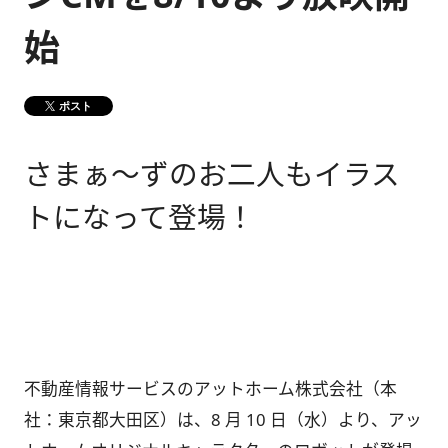
始
健康経営
メディア掲載情報
DX戦略
ポスト
CM・動画紹介
さまぁ～ずのお二人もイラス
トになって登場！
不動産情報サービスのアットホーム株式会社（本
社：東京都大田区）は、8 月 10 日（水）より、アッ