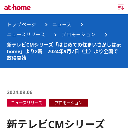
トップページ
トップページ
ニュース
ニュースリリース
プロモーション
企業情報
新テレビCMシリーズ「はじめての住まいさがしはat
home」より2篇 2024年9月7日（土）より全国で
企業情報TOP
ニュース
放映開始
企業理念
ニュースTOP
事業内容
会社概要
お知らせ
事業内容TOP
2024.09.06
事業所・グループ会社
ニュースリリース
不動産会社間情報流通サービス
新卒採用情報
お問合せ
ニュースリリース
プロモーション
沿革
調査データ
消費者向け不動産情報サービス
キャリア採用情報
新テレビCMシリーズ
サステナビリティ
ランキング
不動産業務支援サービス
障がい者採用情報