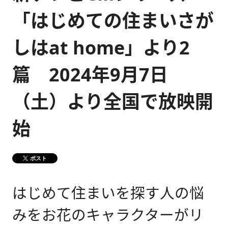
「はじめての住まいさが
健康経営
メディア掲載情報
しはat home」より2
DX戦略
篇 2024年9月7日
CM・動画紹介
（土）より全国で放映開
始
ポスト
はじめて住まいを探す人の悩
みをお花のキャラクターがリ