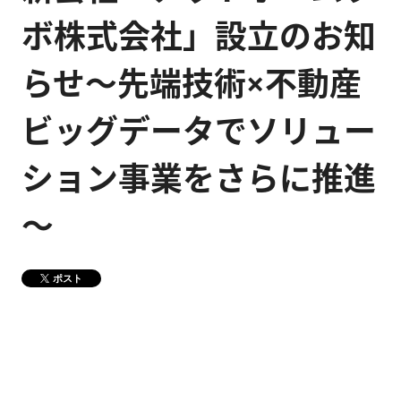
ボ株式会社」設立のお知
健康経営
メディア掲載情報
らせ～先端技術×不動産
DX戦略
ビッグデータでソリュー
CM・動画紹介
ション事業をさらに推進
～
ポスト