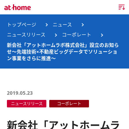
トップページ
トップページ
ニュース
ニュースリリース
コーポレート
企業情報
新会社「アットホームラボ株式会社」設立のお知ら
せ～先端技術×不動産ビッグデータでソリューショ
企業情報TOP
ニュース
ン事業をさらに推進～
企業理念
ニュースTOP
事業内容
会社概要
お知らせ
事業内容TOP
2019.05.23
事業所・グループ会社
ニュースリリース
不動産会社間情報流通サービス
新卒採用情報
お問合せ
ニュースリリース
コーポレート
沿革
調査データ
消費者向け不動産情報サービス
キャリア採用情報
新会社「アットホームラ
サステナビリティ
ランキング
不動産業務支援サービス
障がい者採用情報