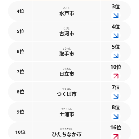
3
位
みとし
4位
水戸市
4
位
こがし
5位
古河市
5
位
とりでし
6位
取手市
10
位
ひたちし
7位
日立市
7
位
つくばし
8位
つくば市
8
位
つちうらし
9位
土浦市
16
位
ひたちなかし
10位
ひたちなか市