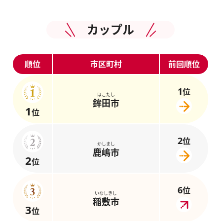
カップル
順位
市区町村
前回順位
1
位
ほこたし
鉾田市
1
位
2
位
かしまし
鹿嶋市
2
位
6
位
いなしきし
稲敷市
3
位