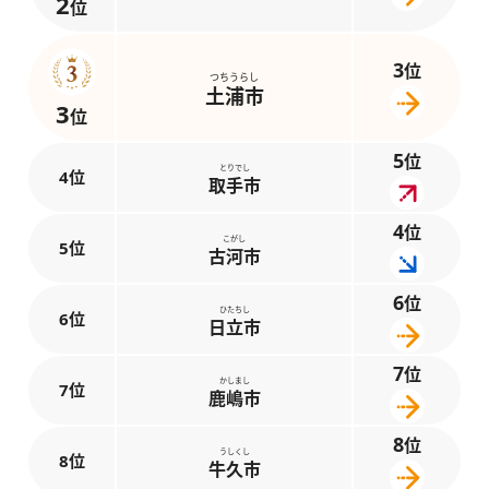
2
位
3
位
つちうらし
土浦市
3
位
5
位
とりでし
4位
取手市
4
位
こがし
5位
古河市
6
位
ひたちし
6位
日立市
7
位
かしまし
7位
鹿嶋市
8
位
うしくし
8位
牛久市