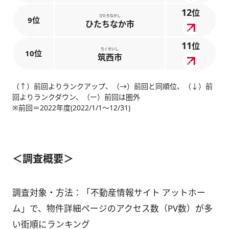
12
位
ひたちなかし
9位
ひたちなか市
11
位
ちくせいし
10位
筑西市
（↑）前回よりランクアップ、（→）前回と同順位、（↓）前
回よりランクダウン、（ー）前回は圏外
※前回＝2022年度(2022/1/1～12/31)
＜調査概要＞
調査対象・方法：「不動産情報サイト アットホー
ム」で、物件詳細ページのアクセス数（PV数）が多
い街順にランキング