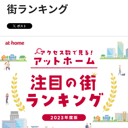
街ランキング
健康経営
メディア掲載情報
DX戦略
ポスト
CM・動画紹介