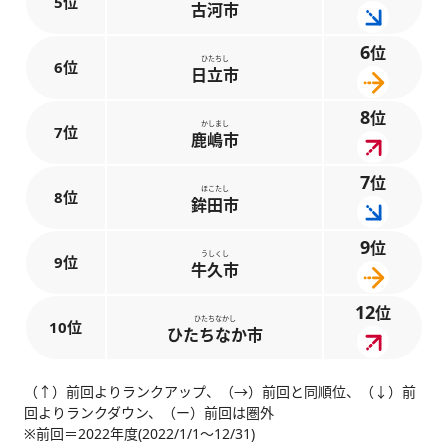
5位
古河市
6
位
ひたちし
6位
日立市
8
位
かしまし
7位
鹿嶋市
7
位
ほこたし
8位
鉾田市
9
位
うしくし
9位
牛久市
12
位
ひたちなかし
10位
ひたちなか市
（↑）前回よりランクアップ、（→）前回と同順位、（↓）前
回よりランクダウン、（ー）前回は圏外
※前回＝2022年度(2022/1/1～12/31)