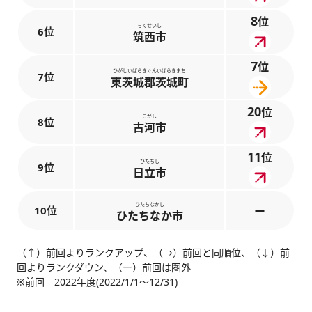
8
位
ちくせいし
6位
筑西市
7
位
ひがしいばらきぐんいばらきまち
7位
東茨城郡茨城町
20
位
こがし
8位
古河市
11
位
ひたちし
9位
日立市
ひたちなかし
10位
ー
ひたちなか市
（↑）前回よりランクアップ、（→）前回と同順位、（↓）前
回よりランクダウン、（ー）前回は圏外
※前回＝2022年度(2022/1/1～12/31)