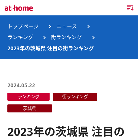
トップページ
トップページ
ニュース
ランキング
街ランキング
企業情報
2023年の茨城県 注目の街ランキング
企業情報TOP
ニュース
企業理念
ニュースTOP
事業内容
2024.05.22
会社概要
お知らせ
事業内容TOP
ランキング
街ランキング
事業所・グループ会社
ニュースリリース
不動産会社間情報流通サービス
新卒採用情報
お問合せ
茨城県
沿革
調査データ
消費者向け不動産情報サービス
キャリア採用情報
2023年の茨城県 注目の
サステナビリティ
ランキング
不動産業務支援サービス
障がい者採用情報