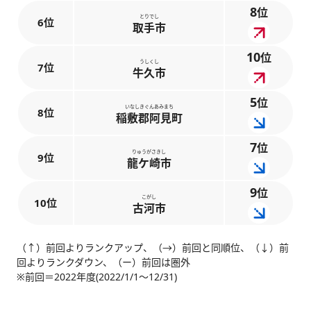
8
位
とりでし
6位
取手市
10
位
うしくし
7位
牛久市
5
位
いなしきぐんあみまち
8位
稲敷郡阿見町
7
位
りゅうがさきし
9位
龍ケ崎市
9
位
こがし
10位
古河市
（↑）前回よりランクアップ、（→）前回と同順位、（↓）前
回よりランクダウン、（ー）前回は圏外
※前回＝2022年度(2022/1/1～12/31)