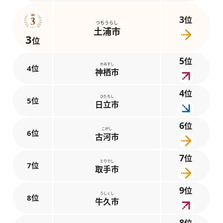
3
位
つちうらし
土浦市
3
位
5
位
かみすし
4位
神栖市
4
位
ひたちし
5位
日立市
6
位
こがし
6位
古河市
7
位
とりでし
7位
取手市
9
位
うしくし
8位
牛久市
8