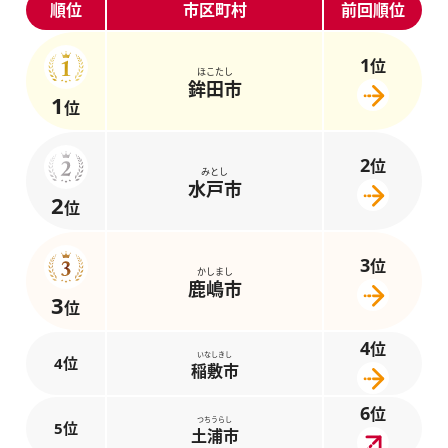
順位
市区町村
前回順位
1
位
ほこたし
鉾田市
1
位
2
位
みとし
水戸市
2
位
3
位
かしまし
鹿嶋市
3
位
4
位
いなしきし
4位
稲敷市
6
位
つちうらし
5位
土浦市