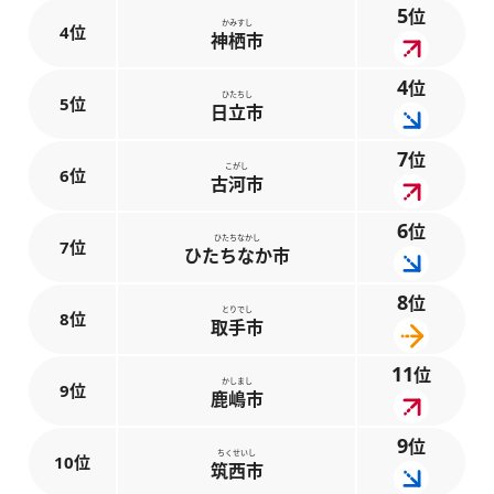
5
位
かみすし
4位
神栖市
4
位
ひたちし
5位
日立市
7
位
こがし
6位
古河市
6
位
ひたちなかし
7位
ひたちなか市
8
位
とりでし
8位
取手市
11
位
かしまし
9位
鹿嶋市
9
位
ちくせいし
10位
筑西市