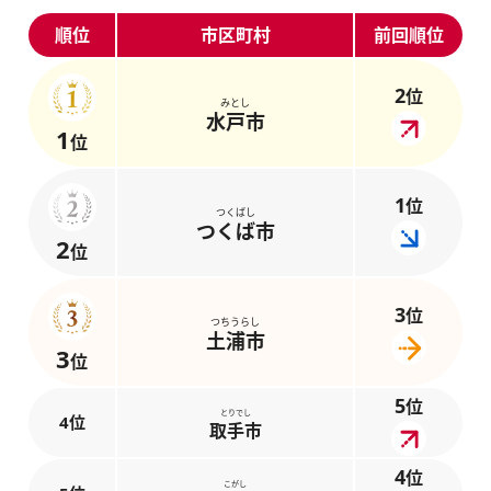
順位
市区町村
前回順位
2
位
みとし
水戸市
1
位
1
位
つくばし
つくば市
2
位
3
位
つちうらし
土浦市
3
位
5
位
とりでし
4位
取手市
4
位
こがし