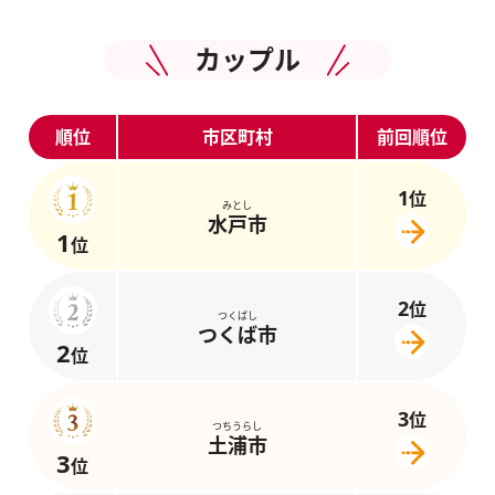
カップル
順位
市区町村
前回順位
1
位
みとし
水戸市
1
位
2
位
つくばし
つくば市
2
位
3
位
つちうらし
土浦市
3
位