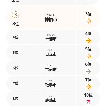
位
3
位
かみすし
神栖市
3
位
4
位
つちうらし
4位
土浦市
5
位
ひたちし
5位
日立市
6
位
こがし
6位
古河市
7
位
とりでし
7位
取手市
10
位
かしまし
8位
鹿嶋市