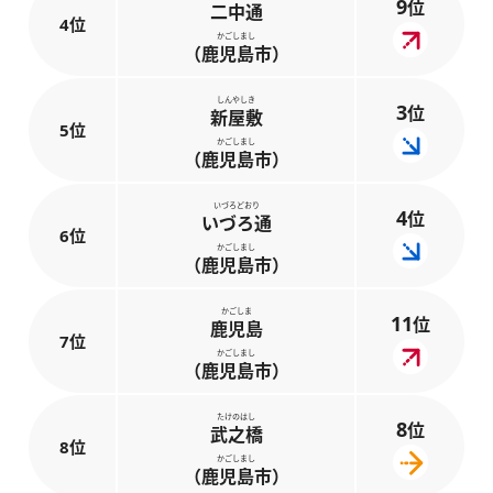
9
位
二中通
4位
かごしまし
（鹿児島市）
しんやしき
3
位
新屋敷
5位
かごしまし
（鹿児島市）
いづろどおり
4
位
いづろ通
6位
かごしまし
（鹿児島市）
かごしま
11
位
鹿児島
7位
かごしまし
（鹿児島市）
たけのはし
8
位
武之橋
8位
かごしまし
（鹿児島市）