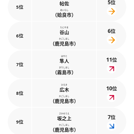
5
位
帖佐
5位
あいらし
（姶良市）
たにやま
6
位
谷山
6位
かごしまし
（鹿児島市）
はやと
11
位
隼人
7位
きりしまし
（霧島市）
ひろき
10
位
広木
8位
かごしまし
（鹿児島市）
さかのうえ
7
位
坂之上
9位
かごしまし
（鹿児島市）