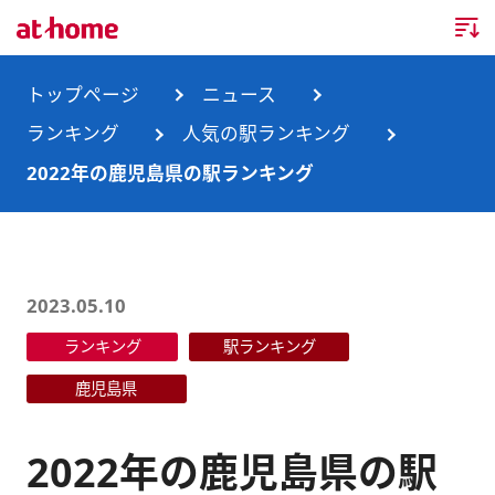
トップページ
トップページ
ニュース
ランキング
人気の駅ランキング
企業情報
2022年の鹿児島県の駅ランキング
企業情報TOP
ニュース
企業理念
ニュースTOP
事業内容
2023.05.10
会社概要
お知らせ
事業内容TOP
ランキング
駅ランキング
事業所・グループ会社
ニュースリリース
不動産会社間情報流通サービス
新卒採用情報
お問合せ
鹿児島県
沿革
調査データ
消費者向け不動産情報サービス
キャリア採用情報
2022年の鹿児島県の駅
サステナビリティ
ランキング
不動産業務支援サービス
障がい者採用情報