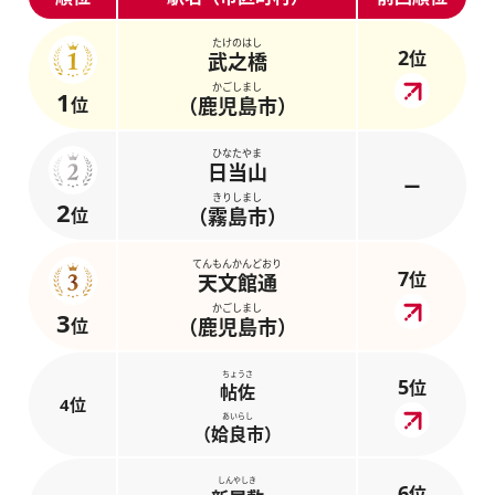
たけのはし
2
位
武之橋
かごしまし
1
位
（鹿児島市）
ひなたやま
日当山
ー
きりしまし
2
位
（霧島市）
てんもんかんどおり
7
位
天文館通
かごしまし
3
位
（鹿児島市）
ちょうさ
5
位
帖佐
4位
あいらし
（姶良市）
しんやしき
6
位