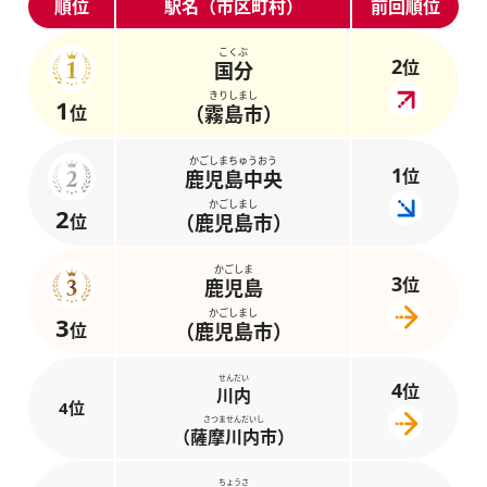
順位
駅名（市区町村）
前回順位
こくぶ
2
位
国分
きりしまし
1
位
（霧島市）
かごしまちゅうおう
1
位
鹿児島中央
かごしまし
2
位
（鹿児島市）
かごしま
3
位
鹿児島
かごしまし
3
位
（鹿児島市）
せんだい
4
位
川内
4位
さつませんだいし
（薩摩川内市）
ちょうさ