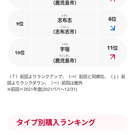
（鹿児島市）
しぶし
6
位
志布志
9位
しぶしし
（志布志市）
うすき
11
位
宇宿
10位
かごしまし
（鹿児島市）
（↑）前回よりランクアップ、（→）前回と同順位、（↓）前
回よりランクダウン、（ー）前回は圏外
※前回＝2021年度(2021/1/1～12/31)
タイプ別購入ランキング