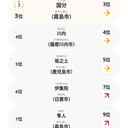
こくぶ
3
位
国分
きりしまし
3
位
（霧島市）
せんだい
4
位
川内
4位
さつませんだいし
（薩摩川内市）
さかのうえ
5
位
坂之上
5位
かごしまし
（鹿児島市）
いじゅういん
7
位
伊集院
6位
ひおきし
（日置市）
はやと
9
位
隼人
7位
きりしまし
（霧島市）