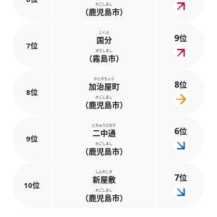
かごしまし
（鹿児島市）
こくぶ
9
位
国分
7位
きりしまし
（霧島市）
かじやちょう
8
位
加治屋町
8位
かごしまし
（鹿児島市）
にちゅうどおり
6
位
二中通
9位
かごしまし
（鹿児島市）
しんやしき
7
位
新屋敷
10位
かごしまし
（鹿児島市）