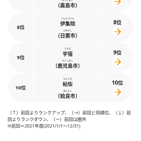
きりしまし
（霧島市）
いじゅういん
8
位
伊集院
8位
ひおきし
（日置市）
うすき
9
位
宇宿
9位
かごしまし
（鹿児島市）
ちょうさ
10
位
帖佐
10位
あいらし
（姶良市）
（↑）前回よりランクアップ、（→）前回と同順位、（↓）前
回よりランクダウン、（ー）前回は圏外
※前回＝2021年度(2021/1/1～12/31)