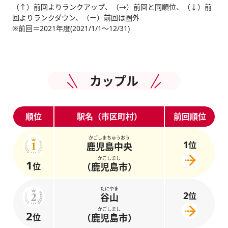
（↑）前回よりランクアップ、（→）前回と同順位、（↓）前
回よりランクダウン、（ー）前回は圏外
※前回＝2021年度(2021/1/1～12/31)
カップル
順位
駅名（市区町村）
前回順位
かごしまちゅうおう
1
位
鹿児島中央
かごしまし
1
位
（鹿児島市）
たにやま
2
位
谷山
かごしまし
2
位
（鹿児島市）