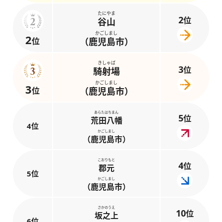
たにやま
2
位
谷山
かごしまし
2
位
（鹿児島市）
きしゃば
3
位
騎射場
かごしまし
3
位
（鹿児島市）
あらたはちまん
5
位
荒田八幡
4位
かごしまし
（鹿児島市）
こおりもと
4
位
郡元
5位
かごしまし
（鹿児島市）
さかのうえ
10
位
坂之上
6位