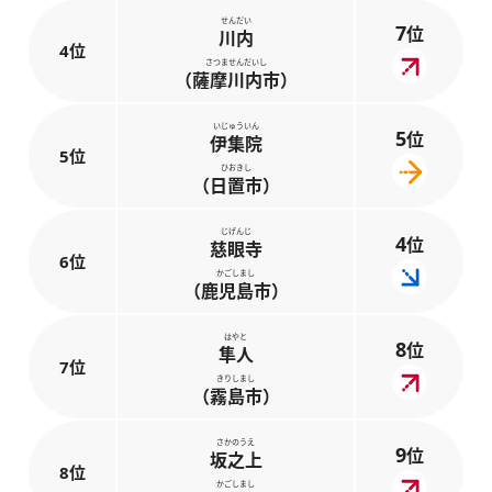
せんだい
7
位
川内
4位
さつませんだいし
（薩摩川内市）
いじゅういん
5
位
伊集院
5位
ひおきし
（日置市）
じげんじ
4
位
慈眼寺
6位
かごしまし
（鹿児島市）
はやと
8
位
隼人
7位
きりしまし
（霧島市）
さかのうえ
9
位
坂之上
8位
かごしまし