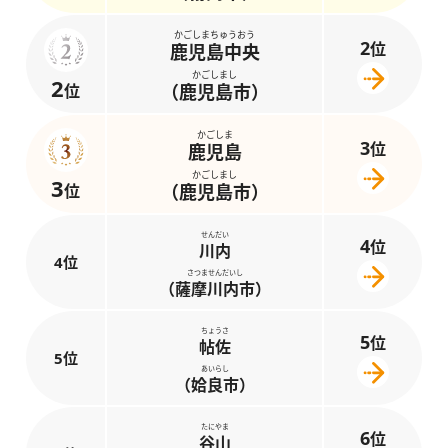
かごしまちゅうおう
2
位
鹿児島中央
かごしまし
2
位
（鹿児島市）
かごしま
3
位
鹿児島
かごしまし
3
位
（鹿児島市）
せんだい
4
位
川内
4位
さつませんだいし
（薩摩川内市）
ちょうさ
5
位
帖佐
5位
あいらし
（姶良市）
たにやま
6
位
谷山