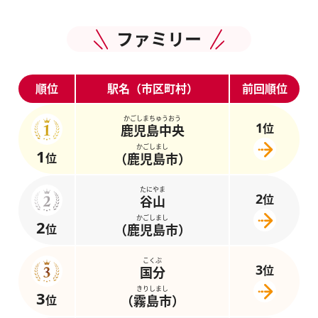
ファミリー
順位
駅名（市区町村）
前回順位
かごしまちゅうおう
1
位
鹿児島中央
かごしまし
1
位
（鹿児島市）
たにやま
2
位
谷山
かごしまし
2
位
（鹿児島市）
こくぶ
3
位
国分
きりしまし
3
位
（霧島市）