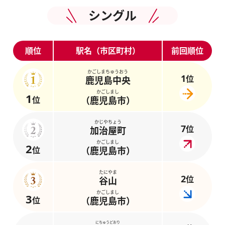
シングル
順位
駅名（市区町村）
前回順位
かごしまちゅうおう
1
位
鹿児島中央
かごしまし
1
位
（鹿児島市）
かじやちょう
7
位
加治屋町
かごしまし
2
位
（鹿児島市）
たにやま
2
位
谷山
かごしまし
3
位
（鹿児島市）
にちゅうどおり