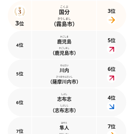
こくぶ
3
位
国分
きりしまし
3
位
（霧島市）
かごしま
5
位
鹿児島
4位
かごしまし
（鹿児島市）
せんだい
6
位
川内
5位
さつませんだいし
（薩摩川内市）
しぶし
4
位
志布志
6位
しぶしし
（志布志市）
はやと
7
位
隼人
7位