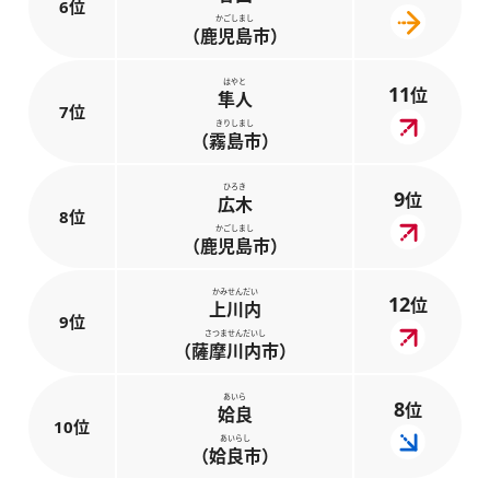
6位
かごしまし
（鹿児島市）
はやと
11
位
隼人
7位
きりしまし
（霧島市）
ひろき
9
位
広木
8位
かごしまし
（鹿児島市）
かみせんだい
12
位
上川内
9位
さつませんだいし
（薩摩川内市）
あいら
8
位
姶良
10位
あいらし
（姶良市）