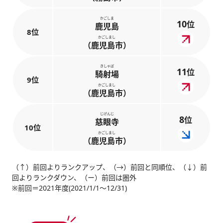
かごしま
10
位
鹿児島
8位
かごしまし
（鹿児島市）
きしゃば
11
位
騎射場
9位
かごしまし
（鹿児島市）
じげんじ
8
位
慈眼寺
10位
かごしまし
（鹿児島市）
（↑）前回よりランクアップ、（→）前回と同順位、（↓）前
回よりランクダウン、（ー）前回は圏外
※前回＝2021年度(2021/1/1～12/31)