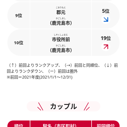
こおりもと
5
位
郡元
9位
かごしまし
（鹿児島市）
しやくしょまえ
19
位
市役所前
10位
かごしまし
（鹿児島市）
（↑）前回よりランクアップ、（→）前回と同順位、（↓）前
回よりランクダウン、（ー）前回は圏外
※前回＝2021年度(2021/1/1～12/31)
カップル
順位
駅名（市区町村）
前回順位