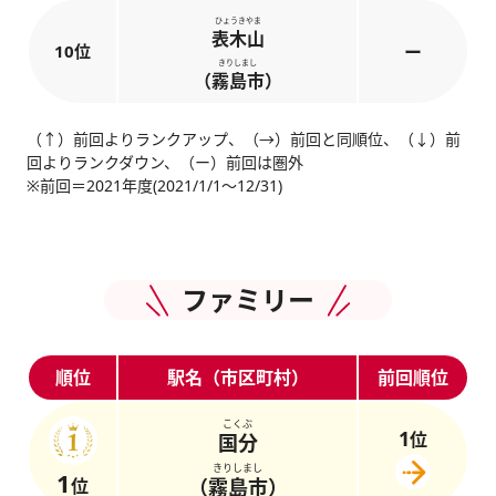
ひょうきやま
表木山
10位
ー
きりしまし
（霧島市）
（↑）前回よりランクアップ、（→）前回と同順位、（↓）前
回よりランクダウン、（ー）前回は圏外
※前回＝2021年度(2021/1/1～12/31)
ファミリー
順位
駅名（市区町村）
前回順位
こくぶ
1
位
国分
きりしまし
1
位
（霧島市）