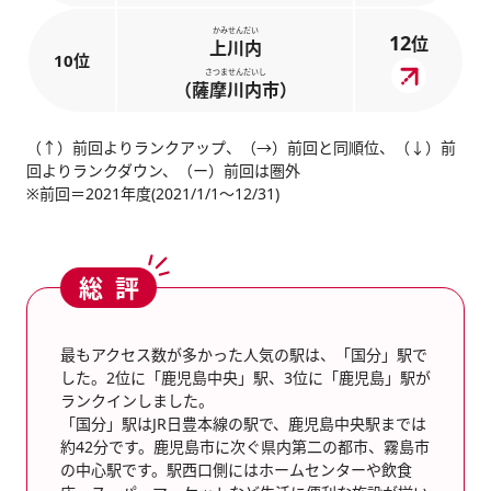
かみせんだい
12
位
上川内
10位
さつませんだいし
（薩摩川内市）
（↑）前回よりランクアップ、（→）前回と同順位、（↓）前
回よりランクダウン、（ー）前回は圏外
※前回＝2021年度(2021/1/1～12/31)
総評
最もアクセス数が多かった人気の駅は、「国分」駅で
した。2位に「鹿児島中央」駅、3位に「鹿児島」駅が
ランクインしました。
「国分」駅はJR日豊本線の駅で、鹿児島中央駅までは
約42分です。鹿児島市に次ぐ県内第二の都市、霧島市
の中心駅です。駅西口側にはホームセンターや飲食