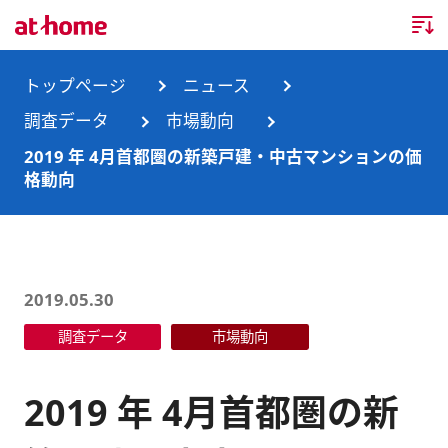
トップページ
トップページ
ニュース
調査データ
市場動向
企業情報
2019 年 4月首都圏の新築戸建・中古マンションの価
格動向
企業情報TOP
ニュース
企業理念
ニュースTOP
事業内容
会社概要
お知らせ
事業内容TOP
2019.05.30
事業所・グループ会社
調査データ
市場動向
ニュースリリース
不動産会社間情報流通サービス
新卒採用情報
お問合せ
沿革
調査データ
消費者向け不動産情報サービス
キャリア採用情報
2019 年 4月首都圏の新
サステナビリティ
ランキング
不動産業務支援サービス
障がい者採用情報