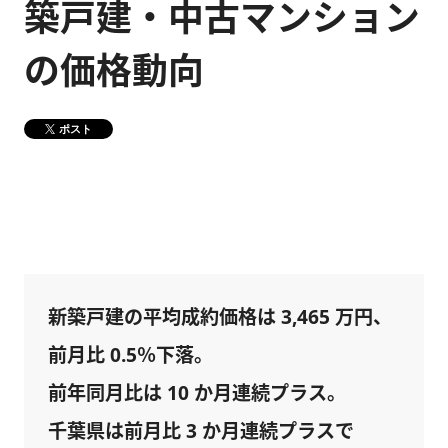
築戸建・中古マンション
健康経営
メディア掲載情報
の価格動向
DX戦略
ポスト
CM・動画紹介
新築戸建の平均成約価格は 3,465 万円、
前月比 0.5％下落。
前年同月比は 10 か月連続プラス。
千葉県は前月比 3 か月連続プラスで