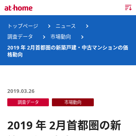
トップページ
トップページ
ニュース
調査データ
市場動向
企業情報
2019 年 2月首都圏の新築戸建・中古マンションの価
格動向
企業情報TOP
ニュース
企業理念
ニュースTOP
事業内容
会社概要
お知らせ
事業内容TOP
2019.03.26
事業所・グループ会社
調査データ
市場動向
ニュースリリース
不動産会社間情報流通サービス
新卒採用情報
お問合せ
沿革
調査データ
消費者向け不動産情報サービス
キャリア採用情報
2019 年 2月首都圏の新
サステナビリティ
ランキング
不動産業務支援サービス
障がい者採用情報