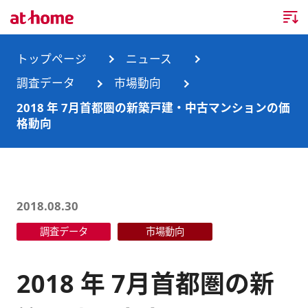
トップページ
トップページ
ニュース
調査データ
市場動向
企業情報
2018 年 7月首都圏の新築戸建・中古マンションの価
格動向
企業情報TOP
ニュース
企業理念
ニュースTOP
事業内容
会社概要
お知らせ
事業内容TOP
2018.08.30
事業所・グループ会社
調査データ
市場動向
ニュースリリース
不動産会社間情報流通サービス
新卒採用情報
お問合せ
沿革
調査データ
消費者向け不動産情報サービス
キャリア採用情報
2018 年 7月首都圏の新
サステナビリティ
ランキング
不動産業務支援サービス
障がい者採用情報