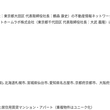
：東京都大田区 代表取締役社長：鶴森 康史）の不動産情報ネットワ
トホームラボ株式会社（東京都千代田区 代表取締役社長：大武 義隆
千葉県)､北海道札幌市､宮城県仙台市､愛知県名古屋市､京都府京都市、大
た居住用賃貸マンション・アパート（重複物件はユニーク化）