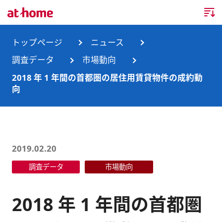
トップページ
トップページ
ニュース
調査データ
市場動向
企業情報
2018 年 1 年間の首都圏の居住用賃貸物件の成約動
向
企業情報TOP
ニュース
企業理念
ニュースTOP
事業内容
会社概要
お知らせ
事業内容TOP
2019.02.20
事業所・グループ会社
調査データ
市場動向
ニュースリリース
不動産会社間情報流通サービス
新卒採用情報
お問合せ
沿革
調査データ
消費者向け不動産情報サービス
キャリア採用情報
2018 年 1 年間の首都圏
サステナビリティ
ランキング
不動産業務支援サービス
障がい者採用情報