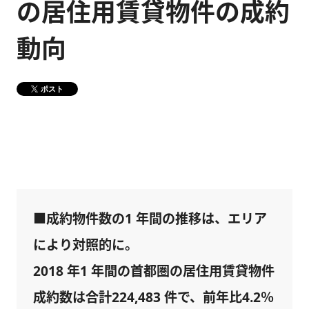
の居住用賃貸物件の成約
健康経営
メディア掲載情報
動向
DX戦略
ポスト
CM・動画紹介
■成約物件数の1 年間の推移は、エリア
により対照的に。
2018 年1 年間の首都圏の居住用賃貸物件
成約数は合計224,483 件で、前年比4.2％