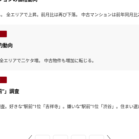
。 全エリアで上昇。前月比は再び下落。 中古マンションは前年同月比
成約動向
全エリアで二ケタ増。 中古物件も増加に転じる。
査
前”」調査
調査。好きな“駅前”1位「吉祥寺」。嫌いな“駅前”1位「渋谷」。住まい選び