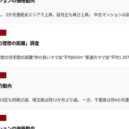
ンションの価格動向
。 2か月連続全エリアで上昇。前月比も再び上昇。 中古マンションは
査
との理想の距離」調査
想の住宅間の距離“仲の良いママ友”平均605m “普通のママ友”平均1,30
成約動向
23区も同再び減、埼玉県は同12か月ぶり減。 一方、千葉県は同4か月
ンションの価格動向