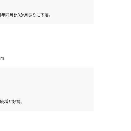
前年同月比3か月ぶりに下落。
7m
連続増と好調。