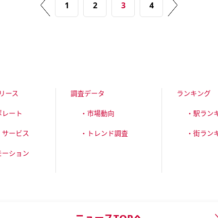
1
2
3
4
リース
調査データ
ランキング
ポレート
・市場動向
・駅ラン
・サービス
・トレンド調査
・街ラン
モーション