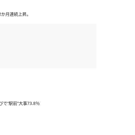
2か月連続上昇。
で“駅前”大事73.8％