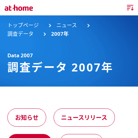
トップページ
トップページ
ニュース
調査データ
2007年
企業情報
Data 2007
企業情報TOP
ニュース
調査データ 2007年
企業理念
ニュースTOP
事業内容
会社概要
お知らせ
事業内容TOP
事業所・グループ会社
ニュースリリース
不動産会社間情報流通サービス
新卒採用情報
お問合せ
お知らせ
ニュースリリース
沿革
調査データ
消費者向け不動産情報サービス
キャリア採用情報
サステナビリティ
ランキング
不動産業務支援サービス
障がい者採用情報