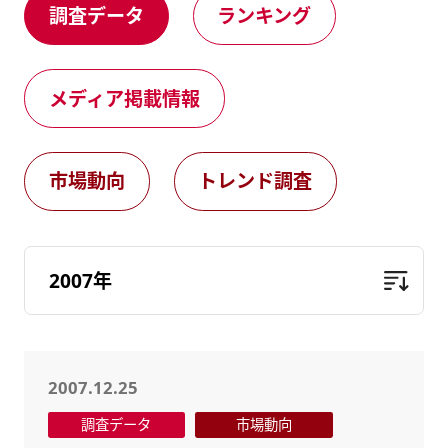
調査データ
ランキング
健康経営
メディア掲載情報
DX戦略
メディア掲載情報
CM・動画紹介
市場動向
トレンド調査
2007.12.25
調査データ
市場動向