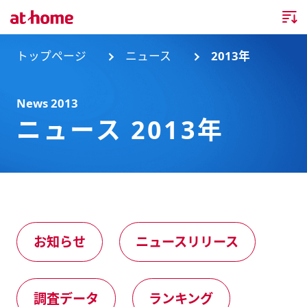
トップページ
トップページ
ニュース
2013年
企業情報
News 2013
ニュース 2013年
企業情報TOP
ニュース
企業理念
ニュースTOP
事業内容
会社概要
お知らせ
事業内容TOP
事業所・グループ会社
ニュースリリース
不動産会社間情報流通サービス
新卒採用情報
お問合せ
お知らせ
ニュースリリース
沿革
調査データ
消費者向け不動産情報サービス
キャリア採用情報
調査データ
ランキング
サステナビリティ
ランキング
不動産業務支援サービス
障がい者採用情報